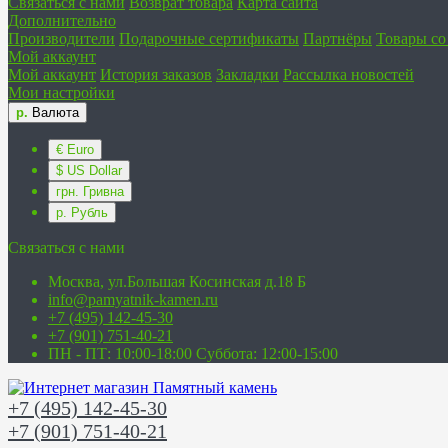
Связаться с нами
Возврат товара
Карта сайта
Дополнительно
Производители
Подарочные сертификаты
Партнёры
Товары со
Мой аккаунт
Мой аккаунт
История заказов
Закладки
Рассылка новостей
Мои настройки
р.
Валюта
€ Euro
$ US Dollar
грн. Гривна
р. Рубль
Связаться с нами
Москва, ул.Большая Косинская д.18 Б
info@pamyatnik-kamen.ru
+7 (495) 142-45-30
+7 (901) 751-40-21
ПН - ПТ: 10:00-18:00 Суббота: 12:00-15:00
+7 (495) 142-45-30
+7 (901) 751-40-21