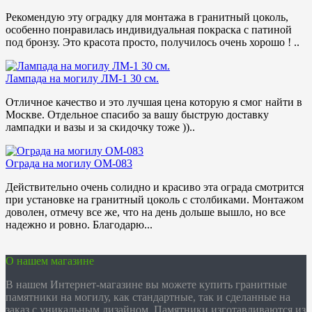
Рекомендую эту оградку для монтажа в гранитный цоколь,
особенно понравилась индивидуальная покраска с патиной
под бронзу. Это красота просто, получилось очень хорошо ! ..
Лампада на могилу ЛМ-1 30 см.
Отличное качество и это лучшая цена которую я смог найти в
Москве. Отдельное спасибо за вашу быструю доставку
лампадки и вазы и за скидочку тоже ))..
Ограда на могилу ОМ-083
Действительно очень солидно и красиво эта ограда смотрится
при установке на гранитный цоколь с столбиками. Монтажом
доволен, отмечу все же, что на день дольше вышло, но все
надежно и ровно. Благодарю...
О нашем магазине
В нашем Интернет-магазине вы можете купить гранитные
памятники на могилу, как стандартные, так и сделанные на
заказ с уникальным дизайном. Памятники изготавливаются из