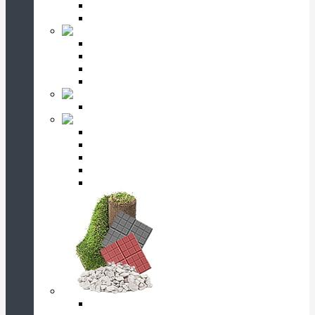
Вертикальные цветники
Горизонтальные цветники
Портреты и надписи
Фотокерамика
Гравировка портрета
Гравировка надписи
Фото на стекле
Цоколь на могилу
Шары гранитные
Ограды на могилу
Ограды прямоугольные
Ограды с завитками
Ограды с листочками
Ограды с крестом
Ограды античные
Оформление могилы
Скамейки и столики