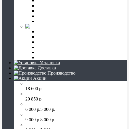
Кресты гранитные
Кресты деревянные
Щебень на могилу
Газон на могилу
Тротуарная плитка
Вазы из гранита
Вазы гранитные высота 15-25 см
Вазы гранитные высота 30 см
Вазы гранитные высота 40-50 см
Лампады на могилу
Оптовые поставки
Полувазы
Установка
Доставка
Производство
Акции
Памятник на могилу ПК-1
18 600 р.
Памятник на могилу ПК-2
20 850 р.
Лампада на могилу ЛМ-3 30 см.
6 000 р.
5 000 р.
Квадратная лампада на могилу ЛМ-7 34 см.
9 000 р.
8 000 р.
Лампада на могилу ЛМ-3-2 30 см.