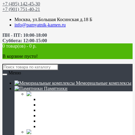
+7 (495) 142-45-30
+7 (901) 751-40-21
Москва, ул.Большая Косинская д.18 Б
info@pamyatnik-kamen.ru
ПН - ПТ: 10:00-18:00
Суббота: 12:00-15:00
0 товар(ов) - 0 р.
В корзине пусто!
Меню
Мемориальные комплексы
Памятники
Памятники на могилу
Вертикальные
Горизонтальные
Прямые
Фигурные
С крестом
Резные
Цветники гранитные