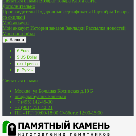
Связаться с нами
Возврат товара
Карта сайта
Дополнительно
Производители
Подарочные сертификаты
Партнёры
Товары
со скидкой
Мой аккаунт
Мой аккаунт
История заказов
Закладки
Рассылка новостей
Мои настройки
р.
Валюта
€ Euro
$ US Dollar
грн. Гривна
р. Рубль
Связаться с нами
Москва, ул.Большая Косинская д.18 Б
info@pamyatnik-kamen.ru
+7 (495) 142-45-30
+7 (901) 751-40-21
ПН - ПТ: 10:00-18:00 Суббота: 12:00-15:00