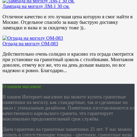
Лампада на могилу ЛМ-1 30 см.
Отличное качество и это лучшая цена которую я смог найти в
Москве. Отдельное спасибо за вашу быструю доставку
лампадки и вазы и за скидочку тоже ))..
Ограда на могилу ОМ-083
Действительно очень солидно и красиво эта ограда смотрится
при установке на гранитный цоколь с столбиками. Монтажом
доволен, отмечу все же, что на день дольше вышло, но все
надежно и ровно. Благодарю...
О нашем магазине
В нашем Интернет-магазине вы можете купить гранитные
памятники на могилу, как стандартные, так и сделанные на
заказ с уникальным дизайном. Памятники изготавливаются из
качественного карельского гранита, что гарантирует
максимально продолжительный срок службы.
Даем гарантию на гранитные памятники 25 лет. У нас можно
купить и сопутствующие товары - цветники, гранитные вазы