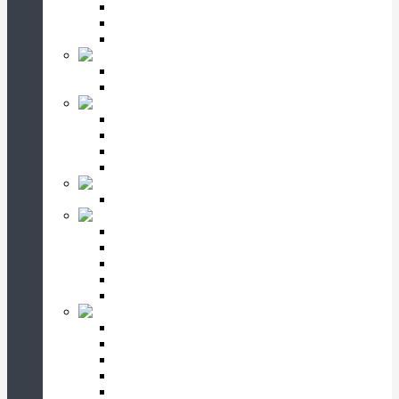
Фигурные
С крестом
Резные
Цветники гранитные
Вертикальные цветники
Горизонтальные цветники
Портреты и надписи
Фотокерамика
Гравировка портрета
Гравировка надписи
Фото на стекле
Цоколь на могилу
Шары гранитные
Ограды на могилу
Ограды прямоугольные
Ограды с завитками
Ограды с листочками
Ограды с крестом
Ограды античные
Оформление могилы
Скамейки и столики
Кресты гранитные
Кресты деревянные
Щебень на могилу
Газон на могилу