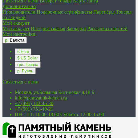
Связаться с нами
Возврат товара
Карта сайта
Дополнительно
Производители
Подарочные сертификаты
Партнёры
Товары
со скидкой
Мой аккаунт
Мой аккаунт
История заказов
Закладки
Рассылка новостей
Мои настройки
р.
Валюта
€ Euro
$ US Dollar
грн. Гривна
р. Рубль
Связаться с нами
Москва, ул.Большая Косинская д.18 Б
info@pamyatnik-kamen.ru
+7 (495) 142-45-30
+7 (901) 751-40-21
ПН - ПТ: 10:00-18:00 Суббота: 12:00-15:00